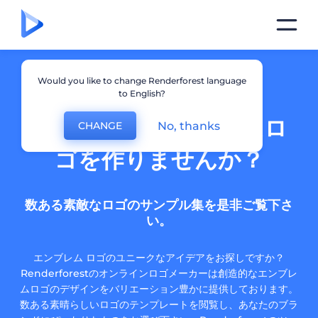
Would you like to change Renderforest language
to English?
人目をひくエンブレムロ
No, thanks
CHANGE
ゴを作りませんか？
数ある素敵なロゴのサンプル集を是非ご覧下さ
い。
エンブレム ロゴのユニークなアイデアをお探しですか？
Renderforestのオンラインロゴメーカーは創造的なエンブレ
ムロゴのデザインをバリエーション豊かに提供しております。
数ある素晴らしいロゴのテンプレートを閲覧し、あなたのブラ