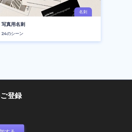
写真用名刺
24
のシーン
ご登録
加する