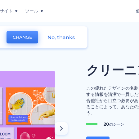
サイト
ツール
No, thanks
CHANGE
クリーニ
この優れたデザインの名刺
する情報を清潔で一貫した
合他社から目立つ必要があ
ることによって、あなたの
う。
20
のシーン