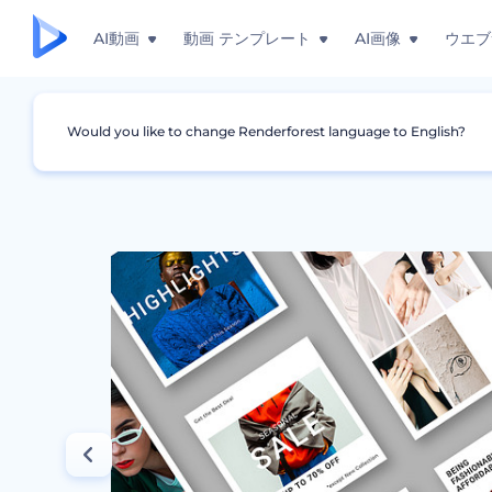
AI動画
動画 テンプレート
AI画像
ウエブ
Would you like to change Renderforest language to English?
グラフィック
インスタグラム・ストーリー
フ