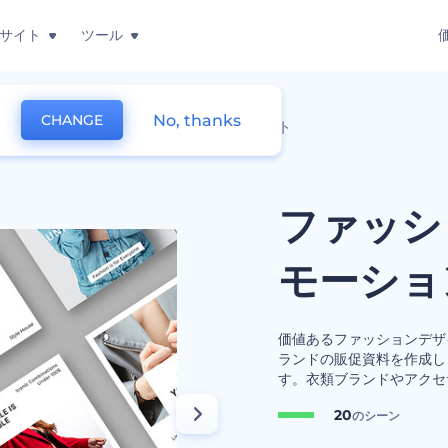
サイト
ツール
No, thanks
CHANGE
ァッションブランドのプロモーションセット
ファッシ
モーショ
価値あるファッションデザ
ランドの販促資料を作成し
す。衣類ブランドやアクセ
20
のシーン