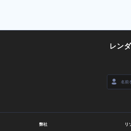
レン
弊社
リ