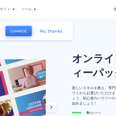
サイト
ツール
No, thanks
CHANGE
インコースのバラエティーパック
オンライ
ィーパッ
新しいスキルを教え、専門
ウトからお選びいただけます
ょう。初心者のハウツーや
始めましょう！
9
のシーン