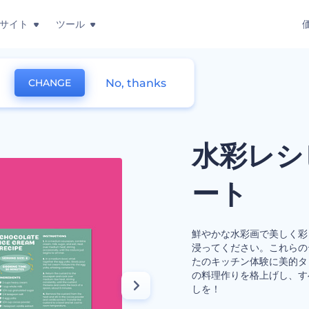
サイト
ツール
No, thanks
CHANGE
のテンプレート
水彩レシ
ート
鮮やかな水彩画で美しく彩
浸ってください。これらの
たのキッチン体験に美的タ
の料理作りを格上げし、す
しを！