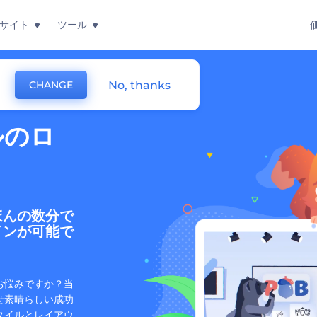
サイト
ツール
No, thanks
CHANGE
ルのロ
ほんの数分で
インが可能で
お悩みですか？当
せ素晴らしい成功
タイルとレイアウ