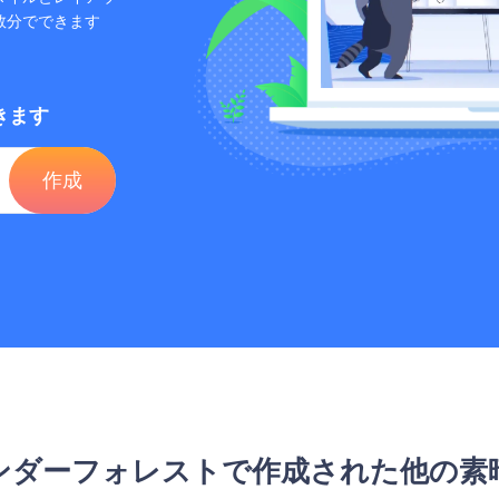
数分でできます
きます
作成
ンダーフォレストで作成された他の素