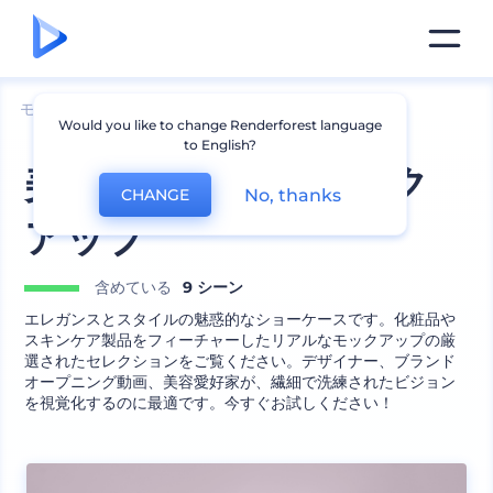
モックアップ
製品
化粧品のモックアップ
Would you like to change Renderforest language
to English?
美容ブランドのモック
No, thanks
CHANGE
アップ
含めている
9 シーン
エレガンスとスタイルの魅惑的なショーケースです。化粧品や
スキンケア製品をフィーチャーしたリアルなモックアップの厳
選されたセレクションをご覧ください。デザイナー、ブランド
オープニング動画、美容愛好家が、繊細で洗練されたビジョン
を視覚化するのに最適です。今すぐお試しください！