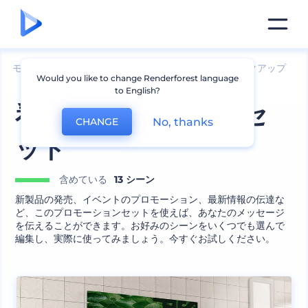
モックアップ
ブランディング
看板とバナーのモックアップ
Would you like to change Renderforest language
to English?
看板プロモーションセ
No, thanks
CHANGE
ット
含めている
13 シーン
新製品の発売、イベントのプロモーション、最新情報の伝達な
ど、このプロモーションセットを使えば、あなたのメッセージ
を伝えることができます。お好みのシーンをいくつでも選んで
編集し、実際に使ってみましょう。今すぐお試しください。