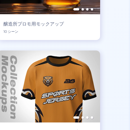
醸造所プロモ用モックアップ
10 シーン