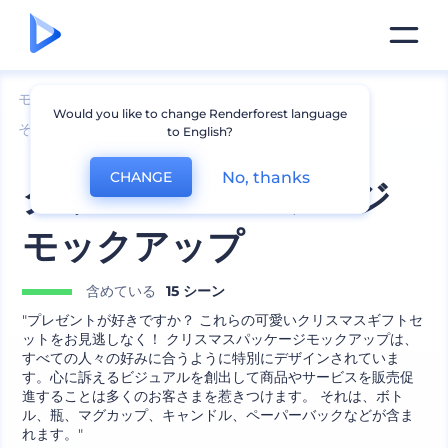
モックアップ
ブランディング
Would you like to change Renderforest language
その他のブランディング モックアップ
to English?
No, thanks
CHANGE
クリスマスパッケージ
モックアップ
含めている
15 シーン
"プレゼントが好きですか？ これらの可愛いクリスマスギフトセ
ットをお見逃しなく！ クリスマスパッケージモックアップは、
すべての人々の好みに合うように特別にデザインされていま
す。心に訴えるビジュアルを創出して商品やサービスを販売促
進することは多くのお客さまを惹きつけます。 それは、ボト
ル、瓶、マグカップ、キャンドル、ペーパーバックなどが含ま
れます。"