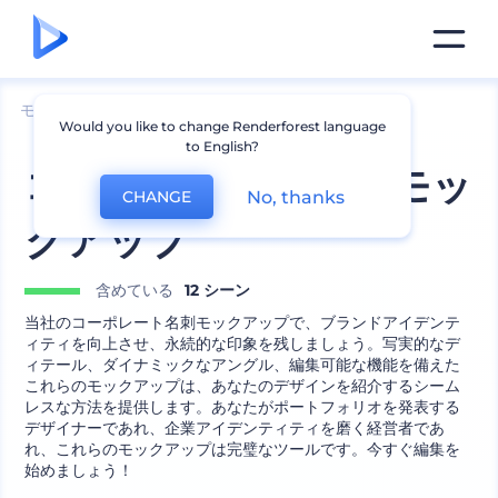
モックアップ
印刷物
名刺のモックアップ
Would you like to change Renderforest language
to English?
コーポレート名刺のモッ
No, thanks
CHANGE
クアップ
含めている
12 シーン
当社のコーポレート名刺モックアップで、ブランドアイデンテ
ィティを向上させ、永続的な印象を残しましょう。写実的なデ
ィテール、ダイナミックなアングル、編集可能な機能を備えた
これらのモックアップは、あなたのデザインを紹介するシーム
レスな方法を提供します。あなたがポートフォリオを発表する
デザイナーであれ、企業アイデンティティを磨く経営者であ
れ、これらのモックアップは完璧なツールです。今すぐ編集を
始めましょう！