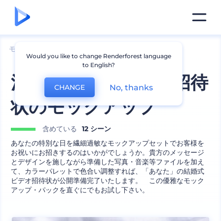
モックアップ
印刷物
封筒のモックアップ
Would you like to change Renderforest language
to English?
洗練された結婚式の招待
No, thanks
CHANGE
状のモックアップ
含めている
12 シーン
あなたの特別な日を繊細過敏なモックアップセットでお客様を
お祝いにお招きするのはいかがでしょうか。貴方のメッセージ
とデザインを施しながら準備した写真・音楽等ファイルを加え
て、カラーパレットで色合い調整すれば、「あなた」の結婚式
ビデオ招待状が公開準備完了いたします。 この優雅なモック
アップ・パックを直ぐにでもお試し下さい。