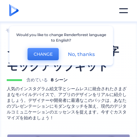
モックアップ
デバイス
iPhoneのモックアップ
Would you like to change Renderforest language
to English?
インスタグラム絵文字
No, thanks
CHANGE
モックアップキット
含めている
8 シーン
人気のインスタグラム絵文字とシームレスに統合されたさまざ
まなモバイルデバイスで、アプリのデザインをリアルに紹介し
ましょう。デザイナーや開発者に最適なこのパックは、あなた
のプレゼンテーションにモダンなタッチを加え、現代のデジタ
ルコミュニケーションのエッセンスを捉えます。今すぐカスタ
マイズを始めましょう！