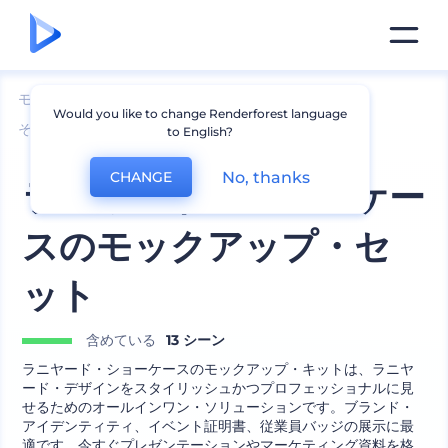
モックアップ
ブランディング
Would you like to change Renderforest language
その他のブランディング モックアップ
to English?
No, thanks
CHANGE
ランヤード・ショーケー
スのモックアップ・セ
ット
含めている
13 シーン
ラニヤード・ショーケースのモックアップ・キットは、ラニヤ
ード・デザインをスタイリッシュかつプロフェッショナルに見
せるためのオールインワン・ソリューションです。ブランド・
アイデンティティ、イベント証明書、従業員バッジの展示に最
適です。今すぐプレゼンテーションやマーケティング資料を格