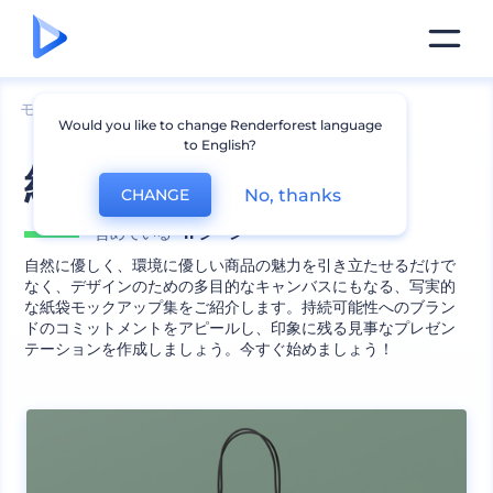
モックアップ
包装
カバンのモックアップ
Would you like to change Renderforest language
to English?
紙袋モックアップ集
No, thanks
CHANGE
含めている
11 シーン
自然に優しく、環境に優しい商品の魅力を引き立たせるだけで
なく、デザインのための多目的なキャンバスにもなる、写実的
な紙袋モックアップ集をご紹介します。持続可能性へのブラン
ドのコミットメントをアピールし、印象に残る見事なプレゼン
テーションを作成しましょう。今すぐ始めましょう！