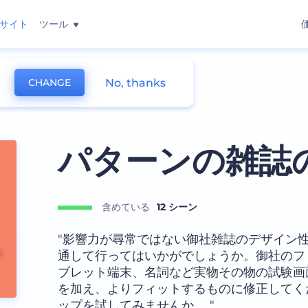
サイト
ツール
No, thanks
CHANGE
プ
パターンの雑誌
含めている
12 シーン
"影響力が尋常ではない御社雑誌のデザイン
通して行ってはいかがでしょうか。御社のフ
ブレット端末、名詞など実物その物の試験画
を加え、よりフィットするものに修正してく
ップを試してみませんか。 "