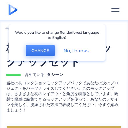
モックアップ
インテリア
枕のモックアップ
Would you like to change Renderforest language
to English?
枕コレクションのモッ
No, thanks
CHANGE
クアップセット
含めている
9 シーン
当社の枕コレクションモックアップパックであなたの次のプロ
ジェクトをパーソナライズしてください。このモックアップ
は、さまざまな枕のレイアウトと角度を特徴としています。既
製で簡単に編集できるモックアップを使って、あなたのデザイ
ンを美しく、洗練された方法で表現してください。今すぐ始め
ましょう！