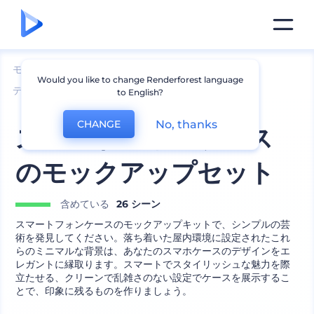
モックアップ
デバイス
Would you like to change Renderforest language
デバイス・アクセサリーのモックアップ
to English?
No, thanks
CHANGE
スマートフォンケース
のモックアップセット
含めている
26 シーン
スマートフォンケースのモックアップキットで、シンプルの芸
術を発見してください。落ち着いた屋内環境に設定されたこれ
らのミニマルな背景は、あなたのスマホケースのデザインをエ
レガントに縁取ります。スマートでスタイリッシュな魅力を際
立たせる、クリーンで乱雑さのない設定でケースを展示するこ
とで、印象に残るものを作りましょう。