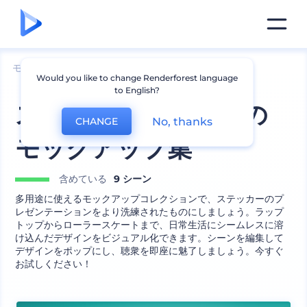
モックアップ
印刷物
ステッカーのモックアップ
Would you like to change Renderforest language
to English?
ステッカースタジオの
No, thanks
CHANGE
モックアップ集
含めている
9 シーン
多用途に使えるモックアップコレクションで、ステッカーのプ
レゼンテーションをより洗練されたものにしましょう。ラップ
トップからローラースケートまで、日常生活にシームレスに溶
け込んだデザインをビジュアル化できます。シーンを編集して
デザインをポップにし、聴衆を即座に魅了しましょう。今すぐ
お試しください！