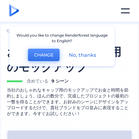
モックアップ
アパレル
帽子モックアップ
Would you like to change Renderforest language
to English?
おしゃれなキャップ用
No, thanks
CHANGE
のモックアップ
含めている
9 シーン
当社のおしゃれなキャップ用のモックアップでお金と時間を節
約しましょう。ほんの数分で、完成したプロジェクトの最初の
一瞥を得ることができます。お好みのシーンにデザインをアッ
プロードするだけで、貴社ブランドをプロ並みに表現すること
ができます。今すぐお試しください！