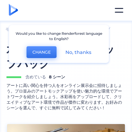
モックアップ
ブランディング
文房具のモックアップ
Would you like to change Renderforest language
to English?
水彩アートモックアッ
No, thanks
CHANGE
プパック
含めている
8 シーン
アートに高い関心を持つ人をオンライン展示会に招待しましょ
う。プロ並みのアートモックアップを使い魅力的な環境でアー
トワークを紹介しましょう。水彩画をアップロードして、クリ
エイティブなアート環境で作品が傑作に変わります。お好みの
シーンを選んで、すぐに無料で試してみてください！