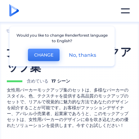
モックアップ
アパレル
パーカーのモックアップ
Would you like to change Renderforest language
to English?
女性用パーカーモックア
No, thanks
CHANGE
ップ集
含めている
17 シーン
女性用パーカーモックアップ集のセットは、多様なパーカーの
スタイル、色、テクスチャを提供する高品質のモックアップの
セットで、リアルで視覚的に魅力的な方法であなたのデザイン
を紹介することが可能です。お客様がファッションデザイナ
ー、アパレル小売業者、起業家であろうと、このモックアップ
セットは、女性用パーカーのデザインに命を吹き込むための優
れたソリューションを提供します。今すぐお試しください！