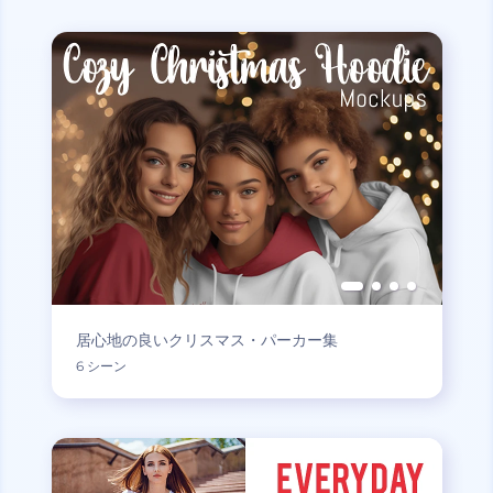
居心地の良いクリスマス・パーカー集
6 シーン