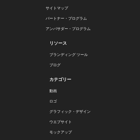
サイトマップ
パートナー・プログラム
アンバサダー・プログラム
リソース
ブランディング ツール
ブログ
カテゴリー
動画
ロゴ
グラフィック・デザイン
ウエブサイト
モックアップ