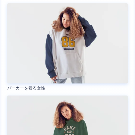
パーカーを着る女性