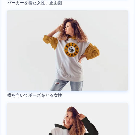
パーカーを着た女性、正面図
横を向いてポーズをとる女性