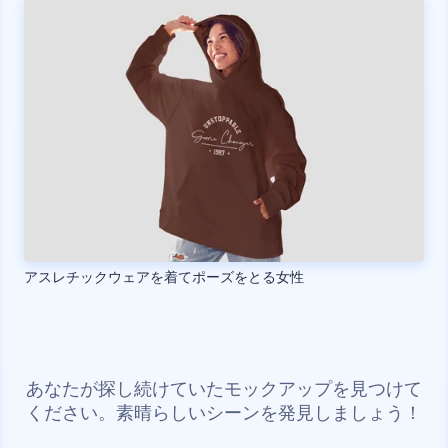
アスレチックウェアを着てポーズをとる女性
あなたが探し続けていたモックアップを見つけて
ください。素晴らしいシーンを発見しましょう！