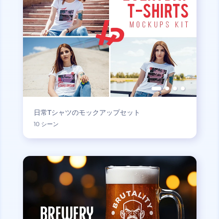
日常Tシャツのモックアップセット
10 シーン