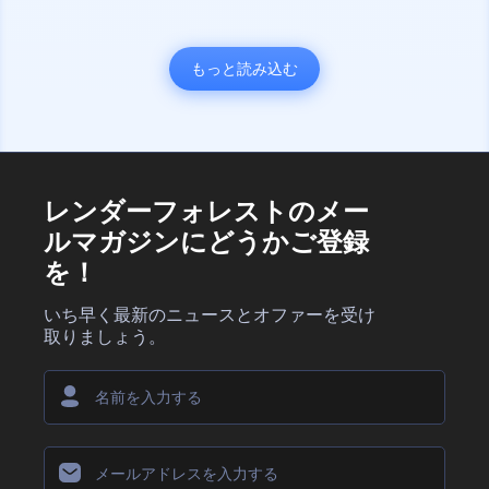
もっと読み込む
レンダーフォレストのメー
ルマガジンにどうかご登録
を！
いち早く最新のニュースとオファーを受け
取りましょう。