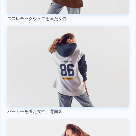
アスレチックウェアを着た女性
パーカーを着た女性、背面図