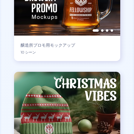
醸造所プロモ用モックアップ
10 シーン