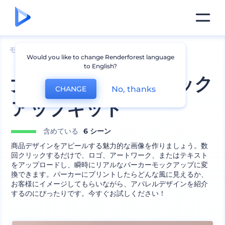
モックアップ
アパレル
パーカーのモックアップ
Would you like to change Renderforest language
to English?
女性用パーカーのモック
No, thanks
CHANGE
アップキット
含めている
6 シーン
商品デザインをアピールする魅力的な画像を作りましょう。数
回クリックするだけで、ロゴ、アートワーク、またはテキスト
をアップロードし、瞬時にリアルなパーカーモックアップに変
換できます。パーカーにプリントしたらどんな風に見えるか、
お客様にイメージしてもらいながら、アパレルデザインを紹介
するのにぴったりです。今すぐお試しください！