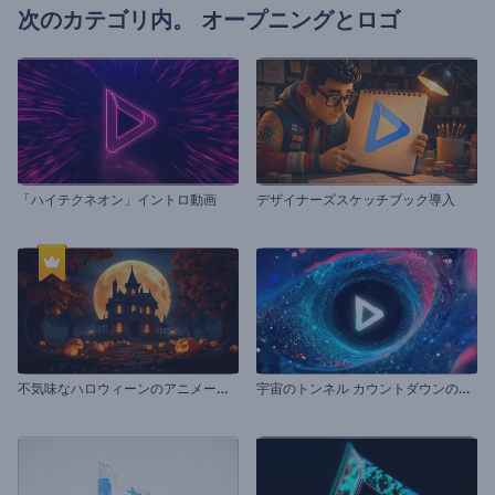
次のカテゴリ内。
オープニングとロゴ
「ハイテクネオン」イントロ動画
デザイナーズスケッチブック導入
不
気味なハロウィーンのアニメーション
宇
宙のトンネル カウントダウンのイントロ