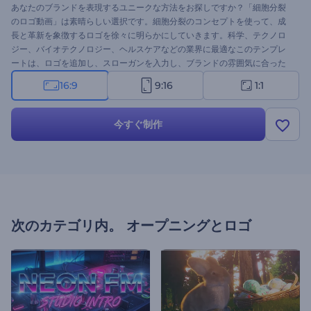
あなたのブランドを表現するユニークな方法をお探しですか？「細胞分裂
のロゴ動画」は素晴らしい選択です。細胞分裂のコンセプトを使って、成
長と革新を象徴するロゴを徐々に明らかにしていきます。科学、テクノロ
ジー、バイオテクノロジー、ヘルスケアなどの業界に最適なこのテンプレ
ートは、ロゴを追加し、スローガンを入力し、ブランドの雰囲気に合った
BGMを追加するだけで、簡単にパーソナライズできます。今すぐ作成し
16:9
9:16
1:1
て、パワフルなアニメーションでロゴに命を吹き込みましょう！
今すぐ制作
次のカテゴリ内。
オープニングとロゴ