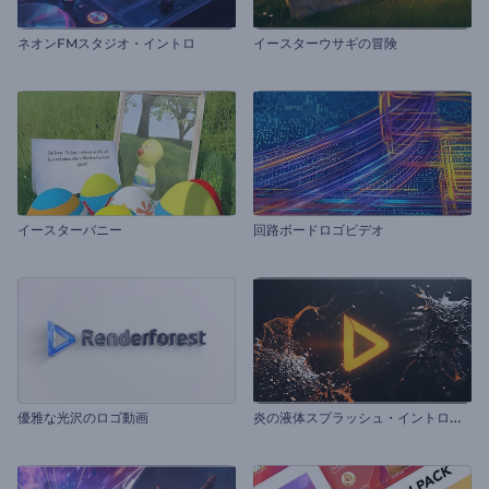
ネオンFMスタジオ・イントロ
イースターウサギの冒険
イースターバニー
回路ボードロゴビデオ
炎
の液体スプラッシュ・イントロ動画
優雅な光沢のロゴ動画