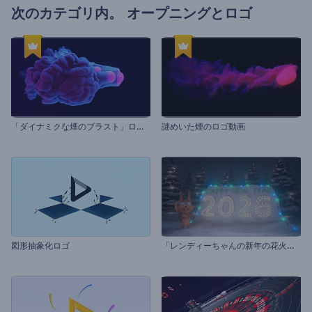
次のカテゴリ内。
オープニングとロゴ
「
ダイナミクな煙のブラスト」ロゴ動画
謎めいた煙のロゴ動画
「
レンディーちゃんの新年の花火」イントロ動画
図形抽象化ロゴ