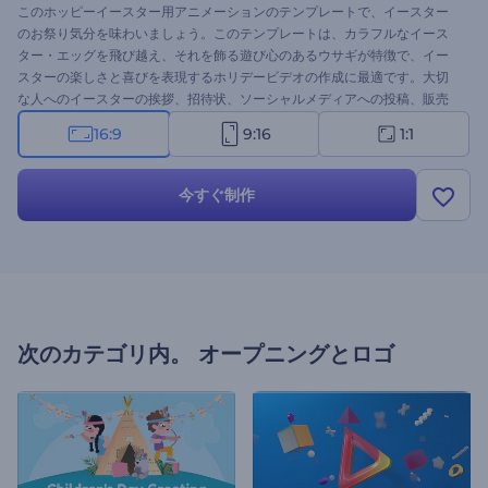
このホッピーイースター用アニメーションのテンプレートで、イースター
のお祭り気分を味わいましょう。このテンプレートは、カラフルなイース
ター・エッグを飛び越え、それを飾る遊び心のあるウサギが特徴で、イー
スターの楽しさと喜びを表現するホリデービデオの作成に最適です。大切
な人へのイースターの挨拶、招待状、ソーシャルメディアへの投稿、販売
促進など、これらのアニメーションは視聴者を笑顔にするために最適で
16:9
9:16
1:1
す。さあ、あなたのメッセージやロゴ、楽しいBGMを加えて、イースター
をテーマにしたビデオを作り始めましょう。ぜひお試しください。
今すぐ制作
次のカテゴリ内。
オープニングとロゴ