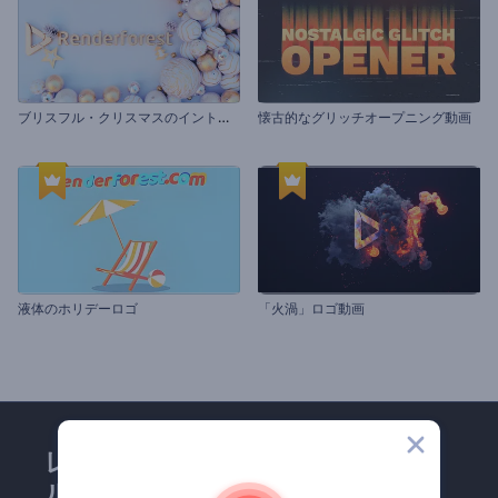
ブ
リスフル・クリスマスのイントロ動画
懐古的なグリッチオープニング動画
液体のホリデーロゴ
「火渦」ロゴ動画
レンダーフォレストのメー
ルマガジンにどうかご登録