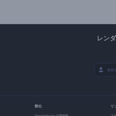
レン
弊社
リ
Renderforest 企業情報
ブ