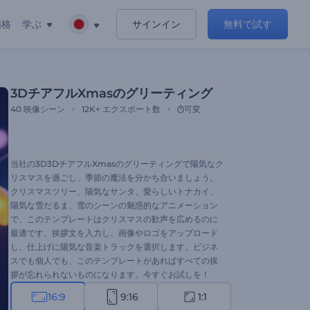
価格
学ぶ
サインイン
無料で試す
3DチアフルXmasのグリーティング
40
映像シーン
12K+
エクスポート数
可変
当社の3D3DチアフルXmasのグリーティングで陽気なク
リスマスを過ごし、季節の魔法を分かち合いましょう。
クリスマスツリー、陽気なサンタ、愛らしいトナカイ、
陽気な雪だるま、雪のシーンの魅惑的なアニメーション
で、このテンプレートはクリスマスの歓声を広めるのに
最適です。挨拶文を入力し、画像やロゴをアップロード
し、仕上げに陽気な音楽トラックを選択します。ビジネ
スでも個人でも、このテンプレートがあればすべての挨
拶が忘れられないものになります。今すぐお試しを！
16:9
9:16
1:1