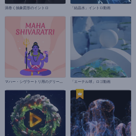
渦巻く抽象図形のイントロ
「結晶水」イントロ動画
マ
ハー・シヴラートリ用のグリーティング動画
「エーテル球」ロゴ動画