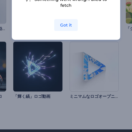
fetch
Got it
「回転する半球」ロゴ動画
躍動感のある三目並べのイントロ動画
明るいゲームのイントロ動画
ミニマムなロゴオープニング動画
ロ
「輝く縞」ロゴ動画