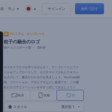
価格
学ぶ
サインイン
無料で試す
プレミアム・テンプレート
粒子の融合のロゴ
6K+
エクスポート数
8 秒
キラキラでロゴを作りませんか！。テンプレートにファ
イルをアップロードして、カスタマイズされたテキスト
を入力して、魔法がかかるのを見ましょう。YouTube動
画、コマーシャル、デモビデオなどに最適です。この優
れたロゴアニメーションを今すぐ試してみましょう！
16:9
9:16
1:1
スタイル
選択肢 1