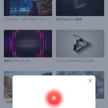
ク
リスマス・ベアーのオープニング動画
光沢のあるロゴ動画
投影ロゴマッピング
シャイニークロームイントロ
「砂漠」ロゴビデオ
デジタル看板イントロ動画