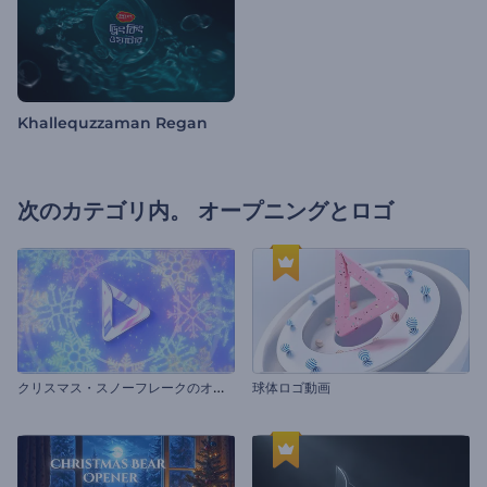
Khallequzzaman Regan
次のカテゴリ内。
オープニングとロゴ
ク
リスマス・スノーフレークのオープニング動画
球体ロゴ動画