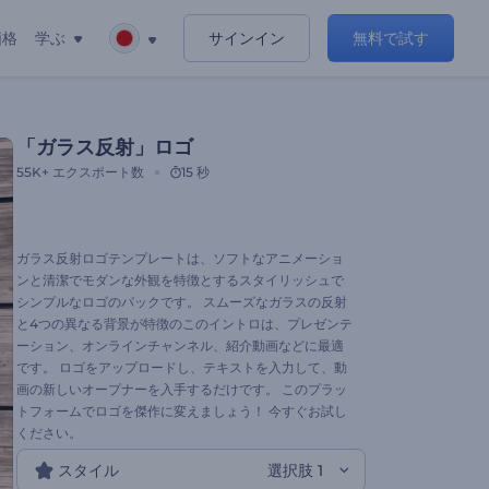
価格
学ぶ
サインイン
無料で試す
「ガラス反射」ロゴ
55K+
エクスポート数
15 秒
ガラス反射ロゴテンプレートは、ソフトなアニメーショ
ンと清潔でモダンな外観を特徴とするスタイリッシュで
シンプルなロゴのパックです。 スムーズなガラスの反射
と4つの異なる背景が特徴のこのイントロは、プレゼンテ
ーション、オンラインチャンネル、紹介動画などに最適
です。 ロゴをアップロードし、テキストを入力して、動
画の新しいオープナーを入手するだけです。 このプラッ
トフォームでロゴを傑作に変えましょう！ 今すぐお試し
ください。
スタイル
選択肢 1