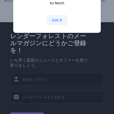
ホ
ワイトボードアニメーションのセット
世
界規模の商売のイベント用プロモーションビデオ
to fetch
Got it
レンダーフォレストのメー
ルマガジンにどうかご登録
を！
いち早く最新のニュースとオファーを受け
取りましょう。