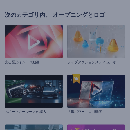
次のカテゴリ内。
オープニングとロゴ
ラ
イブアクションメディカルオープナー
光る図形イントロ動画
スポーツカーレースの導入
「鋼パワー」ロゴ動画