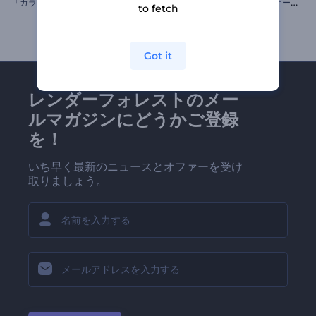
「
カラフルなイースター卵」イントロ動画
き
らめくクリスマスツリーのオープニング動画
to fetch
Got it
レンダーフォレストのメー
ルマガジンにどうかご登録
を！
いち早く最新のニュースとオファーを受け
取りましょう。