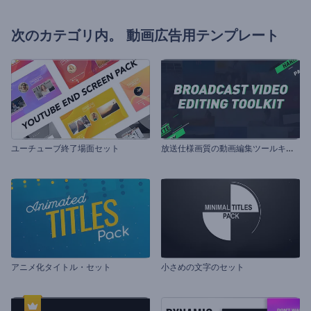
次のカテゴリ内。
動画広告用テンプレート
放
送仕様画質の動画編集ツールキット
ユーチューブ終了場面セット
アニメ化タイトル・セット
小さめの文字のセット