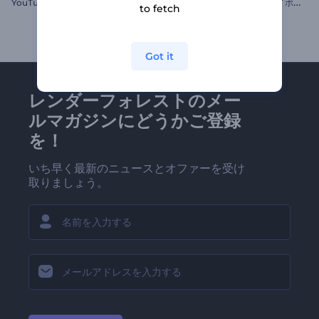
「
ネオンスターダスト」のタイポグラフィー
YouTube アウトローパック
to fetch
Got it
レンダーフォレストのメー
ルマガジンにどうかご登録
を！
いち早く最新のニュースとオファーを受け
取りましょう。