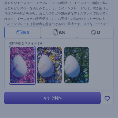
華やかなイースター・エッグのイントロ動画で、イースターの精神と春の
色とりどりの花々を楽しみましょう。このテンプレートでは、咲き乱れる
花畑の中を卵が転がり、あなたのロゴを魅惑的なディスプレイで見せてく
れます。イースターの販売促進にも、お客様への温かいメッセージにも、
このテンプレートは視聴者を惹きつけるのに最適です。ロゴをアップロー
ドし、ホリデーメッセージを書き、3つのスタイルから選択し、最後の仕上
16:9
9:16
1:1
げとしてBGMを追加します。今すぐ作成して、美しい自然の中であなたの
ロゴを開花させましょう！
選択可能なスタイル
(3)
今すぐ制作