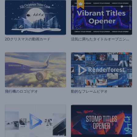
活
気に満ちたタイトルオープニング動画
2Dクリスマスの動画カード
飛行機のロゴビデオ
動的なフレームビデオ