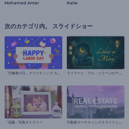
Mohamed Anter
Katie
次のカテゴリ内。
スライドショー
「
労働者の日」グリーティング カード
ラ
イラート・アル・ミラージのアニメーション
不
動産マーケティングスライドショー
「花園」写真ギャラリー