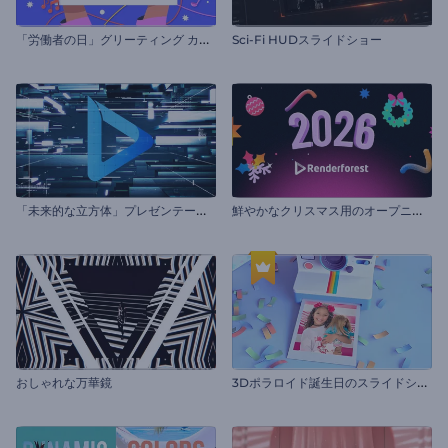
「
労働者の日」グリーティング カード
Sci-Fi HUDスライドショー
「
未来的な立方体」プレゼンテーション
鮮
やかなクリスマス用のオープニング動画
3
Dポラロイド誕生日のスライドショー
おしゃれな万華鏡