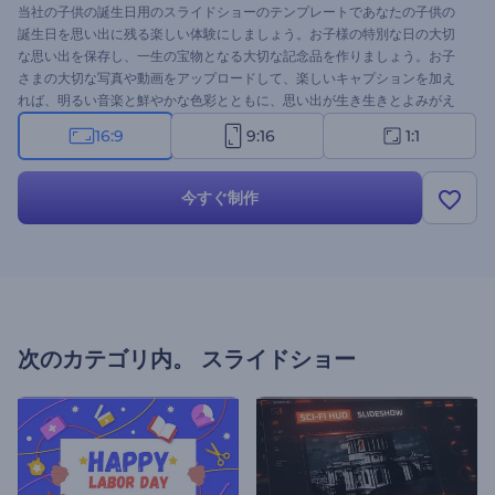
当社の子供の誕生日用のスライドショーのテンプレートであなたの子供の
誕生日を思い出に残る楽しい体験にしましょう。お子様の特別な日の大切
な思い出を保存し、一生の宝物となる大切な記念品を作りましょう。お子
さまの大切な写真や動画をアップロードして、楽しいキャプションを加え
れば、明るい音楽と鮮やかな色彩とともに、思い出が生き生きとよみがえ
り、その様子を見ることができます。ご家族やお友達と共有したり、SNS
16:9
9:16
1:1
に投稿したり、バースデーパーティーで飾ったり、みんなが笑顔になるこ
と間違いなしです。お子さまの誕生日を忘れられないものにするために、
ぜひお試しください！
今すぐ制作
次のカテゴリ内。
スライドショー