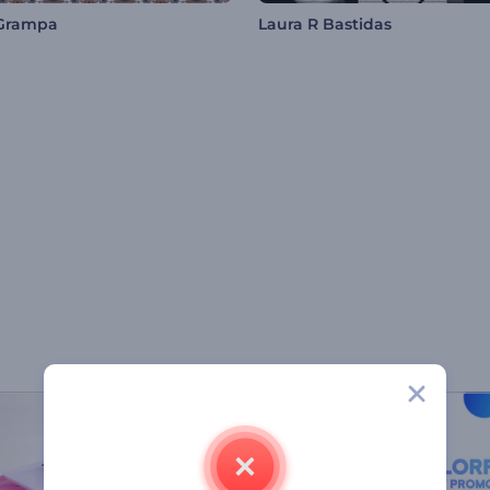
 Grampa
Laura R Bastidas