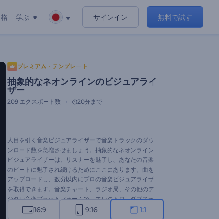
価格
学ぶ
サインイン
無料で試す
プレミアム・テンプレート
抽象的なネオンラインのビジュアライ
ザー
209
エクスポート数
20分まで
人目を引く音楽ビジュアライザーで音楽トラックのダウ
ンロード数を急増させましょう。抽象的なネオンライン
ビジュアライザーは、リスナーを魅了し、あなたの音楽
のビートに魅了され続けるためにここにあります。曲を
アップロードし、数分以内にプロの音楽ビジュアライザ
を取得できます。音楽チャート、ラジオ局、その他のデ
ジタル音楽プラットフォームで、エレクトロ、ダブステ
ップ、ヒップホップ、ダンスミュージックを宣伝するた
16:9
9:16
1:1
めにお使いください。シングルドロップ、音楽アルバム