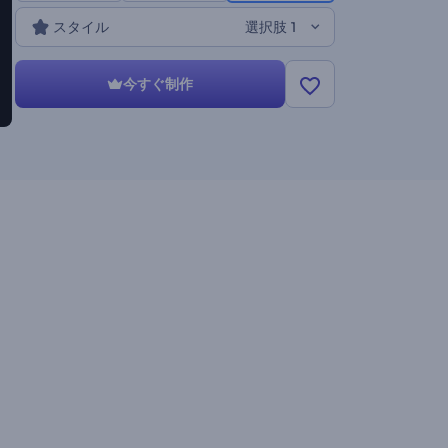
のプロモーション、曲のプレイリストカバー、その他多
スタイル
選択肢 1
くのプロジェクトに最適です。今すぐ無料でお試しくだ
さい。
今すぐ制作