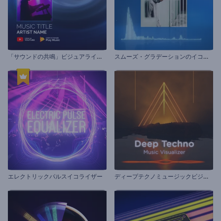
「
サウンドの共鳴」ビジュアライザー
ス
ムーズ・グラデーションのイコライザー
デ
ィープテクノミュージックビジュアライザー
エレクトリックパルスイコライザー