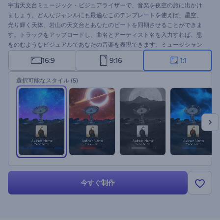
宇宙天文台ミュージック・ビジュアライザーで、音楽を夜空の旅に出かけ
ましょう。どんなジャンルにも最適なこのテンプレートを使えば、星空、
光り輝く天体、岩山の天文台とあなたのビートを同期させることができま
す。トラックをアップロードし、曲名とアーティスト名を入力すれば、息
をのむようなビジュアルであなたの音楽を表現できます。ミュージシャン
やDJから音楽愛好家まで、このビジュアライザーがあれば、音楽がさらに
16:9
9:16
1:1
広がります。今すぐお試しを！
選択可能なスタイル
(5)
今すぐ制作