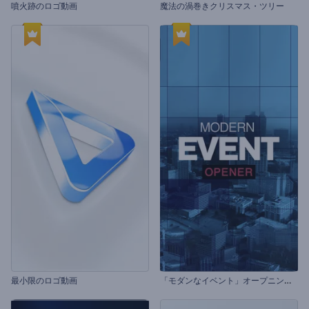
噴火跡のロゴ動画
魔法の渦巻きクリスマス・ツリー
「
モダンなイベント」オープニング動画
最小限のロゴ動画