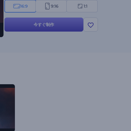
16:9
9:16
1:1
今すぐ制作