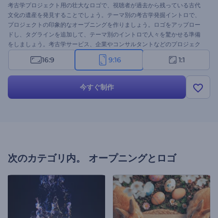
考古学プロジェクト用の壮大なロゴで、視聴者が過去から残っている古代
文化の遺産を発見することでしょう。テーマ別の考古学発掘イントロで、
プロジェクトの印象的なオープニングを作りましょう。ロゴをアップロー
ドし、タグラインを追加して、テーマ別のイントロで人々を驚かせる準備
をしましょう。考古学サービス、企業やコンサルタントなどのプロジェク
トに最適です。 このテンプレートを今すぐお試しください！
16:9
9:16
1:1
今すぐ制作
次のカテゴリ内。
オープニングとロゴ