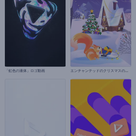
エ
ンチャンテッドのクリスマスのイントロ動画
「虹色の液体」ロゴ動画