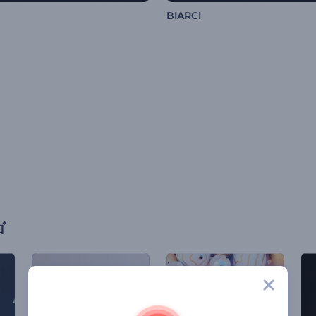
BIARCI
ゴ