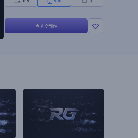
16:9
9:16
1:1
今すぐ制作