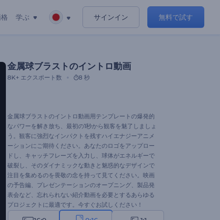
価格
学ぶ
サインイン
無料で試す
金属球ブラストのイントロ動画
8K+
エクスポート数
8 秒
金属球ブラストのイントロ動画用テンプレートの爆発的
なパワーを解き放ち、最初の1秒から観客を魅了しましょ
う。観客に強烈なインパクトを残すハイエナジーアニメ
ーションにご期待ください。あなたのロゴをアップロー
ドし、キャッチフレーズを入力し、球体がエネルギーで
破裂し、そのダイナミックな動きと魅惑的なデザインで
注目を集めるのを畏敬の念を持って見てください。映画
の予告編、プレゼンテーションのオープニング、製品発
表会など、忘れられない紹介動画を必要とするあらゆる
プロジェクトに最適です。今すぐお試しください！