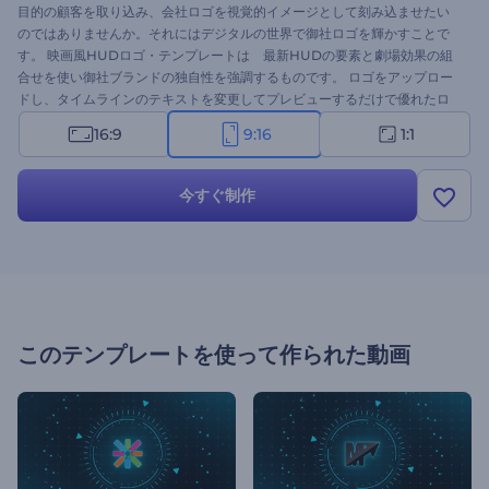
目的の顧客を取り込み、会社ロゴを視覚的イメージとして刻み込ませたい
のではありませんか。それにはデジタルの世界で御社ロゴを輝かすことで
す。 映画風HUDロゴ・テンプレートは 最新HUDの要素と劇場効果の組
合せを使い御社ブランドの独自性を強調するものです。 ロゴをアップロー
ドし、タイムラインのテキストを変更してプレビューするだけで優れたロ
ゴアニメーションを制作します。 今すぐ試してみてください！
16:9
9:16
1:1
今すぐ制作
このテンプレートを使って作られた動画