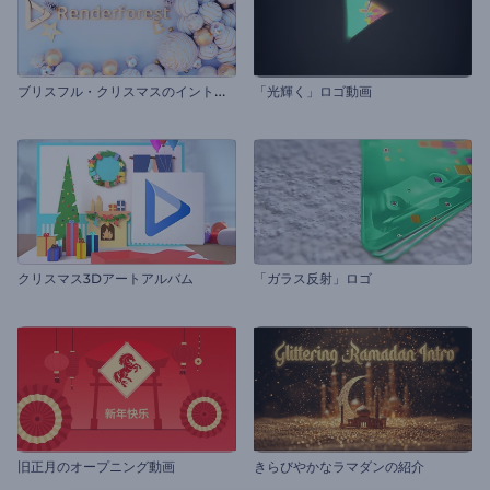
ブ
リスフル・クリスマスのイントロ動画
「光輝く」ロゴ動画
クリスマス3Dアートアルバム
「ガラス反射」ロゴ
旧正月のオープニング動画
きらびやかなラマダンの紹介