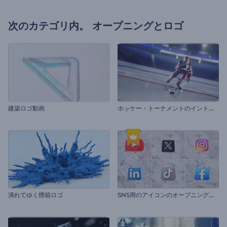
次のカテゴリ内。
オープニングとロゴ
ホ
ッケー・トーナメントのイントロ動画
建築ロゴ動画
S
NS用のアイコンのオープニング動画
潰れてゆく煙箱ロゴ