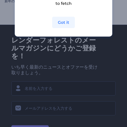
新
年のミッドナイト「カウントダウン」
YouTubeプロモーション
to fetch
Got it
レンダーフォレストのメー
ルマガジンにどうかご登録
を！
いち早く最新のニュースとオファーを受け
取りましょう。