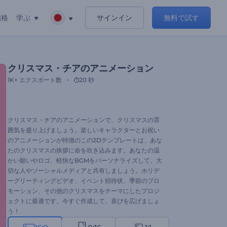
価格
学ぶ
サインイン
無料で試す
クリスマス・チアのアニメーション
1K+
エクスポート数
20 秒
クリスマス・チアのアニメーションで、クリスマスの雰
囲気を盛り上げましょう。楽しいキャラクターとお祝い
のアニメーションが特徴のこの2Dテンプレートは、あな
たのクリスマスの挨拶に命を吹き込みます。あなたの温
かい願いやロゴ、軽快なBGMをパーソナライズして、大
切な人やソーシャルメディアと共有しましょう。ホリデ
ーグリーティングビデオ、イベント招待状、季節のプロ
モーション、その他のクリスマスをテーマにしたプロジ
ェクトに最適です。今すぐ作成して、喜びを広げましょ
う！