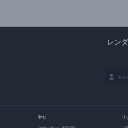
レン
弊社
リ
Renderforest 企業情報
ブ