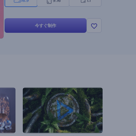
16:9
9:16
1:1
今すぐ制作